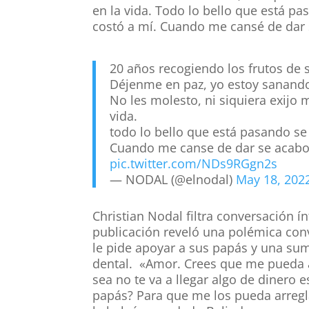
en la vida. Todo lo bello que está p
costó a mí. Cuando me cansé de dar 
20 años recogiendo los frutos de s
Déjenme en paz, yo estoy sanand
No les molesto, ni siquiera exijo 
vida.
todo lo bello que está pasando se
Cuando me canse de dar se acabo
pic.twitter.com/NDs9RGgn2s
— NODAL (@elnodal)
May 18, 202
Christian Nodal filtra conversación í
publicación reveló una polémica conv
le pide apoyar a sus papás y una su
dental. «Amor. Crees que me pueda a
sea no te va a llegar algo de dinero 
papás? Para que me los pueda arregla