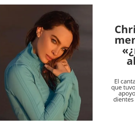
Chri
men
«¿
a
El cant
que tuvo
apoyo
dientes