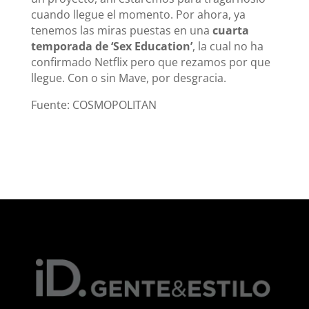
cuando llegue el momento. Por ahora, ya
tenemos las miras puestas en una
cuarta
temporada de ‘Sex Education’
, la cual no ha
confirmado Netflix pero que rezamos por que
llegue. Con o sin Mave, por desgracia.
Fuente: COSMOPOLITAN