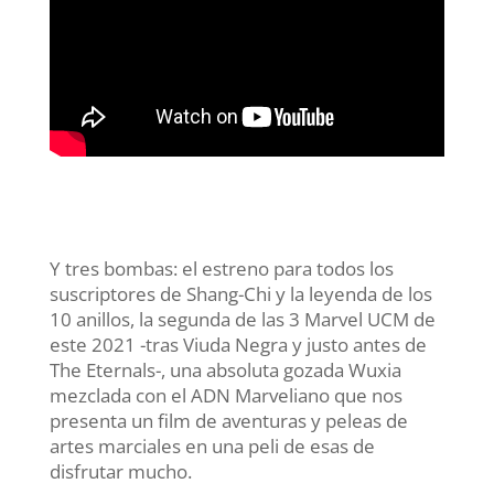
Y tres bombas: el estreno para todos los
suscriptores de Shang-Chi y la leyenda de los
10 anillos, la segunda de las 3 Marvel UCM de
este 2021 -tras Viuda Negra y justo antes de
The Eternals-, una absoluta gozada Wuxia
mezclada con el ADN Marveliano que nos
presenta un film de aventuras y peleas de
artes marciales en una peli de esas de
disfrutar mucho.