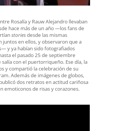
tre Rosalía y Rauw Alejandro llevaban
esde hace más de un año —los fans de
rtían
stories
desde las mismas
n juntos en ellos, y observaron que a
s— y ya habían sido fotografiados
 hasta el pasado 25 de septiembre
salía con el puertorriqueño. Ese día, la
os y compartió la celebración de su
gram. Además de imágenes de globos,
 publicó dos retratos en actitud cariñosa
n emoticonos de risas y corazones.