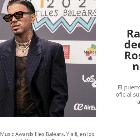
Ra
de
Ros
n
El puert
oficial s
a
sic Awards Illes Balears. Y allí, en los