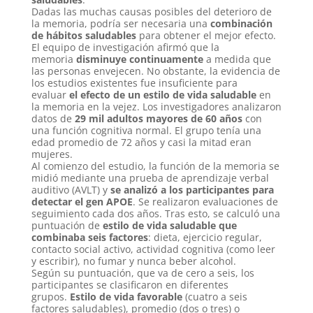
Dadas las muchas causas posibles del deterioro de
la memoria, podría ser necesaria una
combinación
de hábitos saludables
para obtener el mejor efecto.
El equipo de investigación afirmó que la
memoria
disminuye continuamente
a medida que
las personas envejecen. No obstante, la evidencia de
los estudios existentes fue insuficiente para
evaluar
el efecto de un estilo de vida saludable
en
la memoria en la vejez. Los investigadores analizaron
datos de
29 mil adultos mayores de 60 años
con
una función cognitiva normal. El grupo tenía una
edad promedio de 72 años y casi la mitad eran
mujeres.
Al comienzo del estudio, la función de la memoria se
midió mediante una prueba de aprendizaje verbal
auditivo (AVLT) y
se analizó a los participantes para
detectar el gen APOE
. Se realizaron evaluaciones de
seguimiento cada dos años. Tras esto, se calculó una
puntuación de
estilo de vida saludable que
combinaba seis factores
: dieta, ejercicio regular,
contacto social activo, actividad cognitiva (como leer
y escribir), no fumar y nunca beber alcohol.
Según su puntuación, que va de cero a seis, los
participantes se clasificaron en diferentes
grupos.
Estilo de vida favorable
(cuatro a seis
factores saludables), promedio (dos o tres) o