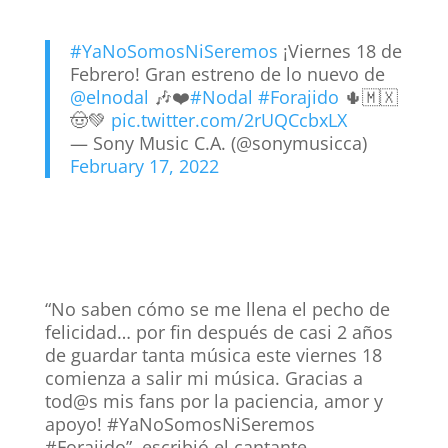
#YaNoSomosNiSeremos
¡Viernes 18 de
Febrero! Gran estreno de lo nuevo de
@elnodal
🎶❤️
#Nodal
#Forajido
🌵🇲🇽
🤠💚
pic.twitter.com/2rUQCcbxLX
— Sony Music C.A. (@sonymusicca)
February 17, 2022
“No saben cómo se me llena el pecho de
felicidad… por fin después de casi 2 años
de guardar tanta música este viernes 18
comienza a salir mi música. Gracias a
tod@s mis fans por la paciencia, amor y
apoyo! #YaNoSomosNiSeremos
#Forajido”, escribió el cantante.